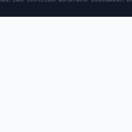
均来源于互联网，仅供学习交流使用，版权归原作者所有。 如有侵权请联系我们，我们