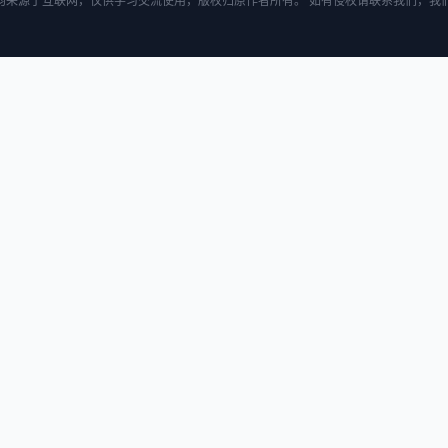
均来源于互联网，仅供学习交流使用，版权归原作者所有。 如有侵权请联系我们，我们